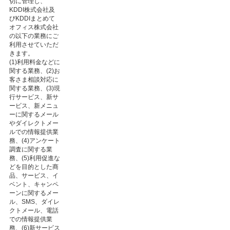
切に管理し、
KDDI株式会社及
びKDDIまとめて
オフィス株式会社
の以下の業務にご
利用させていただ
きます。
(1)利用料金などに
関する業務、(2)お
客さま相談対応に
関する業務、(3)現
行サービス、新サ
ービス、新メニュ
ーに関するメール
やダイレクトメー
ルでの情報提供業
務、(4)アンケート
調査に関する業
務、(5)利用促進な
どを目的とした商
品、サービス、イ
ベント、キャンペ
ーンに関するメー
ル、SMS、ダイレ
クトメール、電話
での情報提供業
務、(6)新サービス