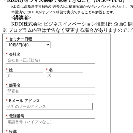
・KDDIがオフィス構築で実現できること（14:30～14:45）
KDDIは高輪新本社移転や過去のICT構築実績から得たノウハウを活かし、
本講演ではKDDIがオフィス構築で実現できることを解説します。
<講演者>
KDDI株式会社 ビジネスイノベーション推進1部 企画G 開
※ プログラム内容は予告なく変更する場合がありますのでご
*
セミナー日程
*
会社名
*
姓
*
名
*
部署名
*
Eメール アドレス
*
電話番号
*
役職