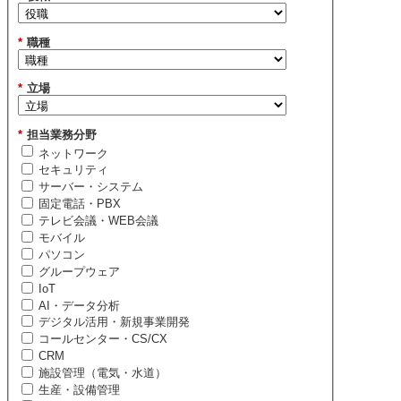
*
職種
*
立場
*
担当業務分野
ネットワーク
セキュリティ
サーバー・システム
固定電話・PBX
テレビ会議・WEB会議
モバイル
パソコン
グループウェア
IoT
AI・データ分析
デジタル活用・新規事業開発
コールセンター・CS/CX
CRM
施設管理（電気・水道）
生産・設備管理