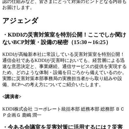
認の仕組みなど、皆さまにとって対策のヒントとなる内容も
お届けします。
アジェンダ
・KDDIの災害対策室を特別公開！ここでしか聞け
ないBCP対策・設備の秘密（15:30～16:25）
KDDIが高輪新本社に常設している災害対策室を特別公開！
通信会社であるKDDIが災害時においても、経営層による迅
速な意思決定と、事業継続、通信サービスの提供を実現する
ため、どのような体制・設備を日ごろから備えているのか。
実際に災害対策本部事務局の実務担当者から取り組みや設
備、BCPへの考え方についてご紹介いたします。
<講演者>
KDDI株式会社 コーポレート統括本部 総務本部 総務部 ＢＣ
Ｐ企画Ｇ 鹿嶋 潤一
・今ある会議室を災害対策に活用するには？災害