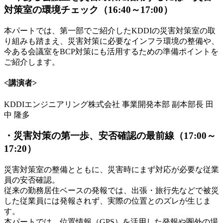
対策室の環境チェック（16:40～17:00）
本パートでは、第一部でご紹介したKDDIの災害対策室の取
り組みも踏まえ、災害対策に必要なインフラ環境の整備や、
今ある会議室をBCP対策にも活用するための準備ポイントを
ご紹介します。
<講演者>
KDDIエンジニアリング株式会社 事業開発本部 副本部長 田
中 隆多
・災害対策の第一歩、安否確認の最前線（17:00～
17:20）
災害対策室の整備とともに、災害時にまず対応が必要な従業
員の安否確認。
従来の勤務居住ベースの発報では、出張・旅行先などで被災
した従業員には発報されず、実際の位置とのズレが生じま
す。
本パートでは、位置情報（GPS）を活用した発報や圏外の場