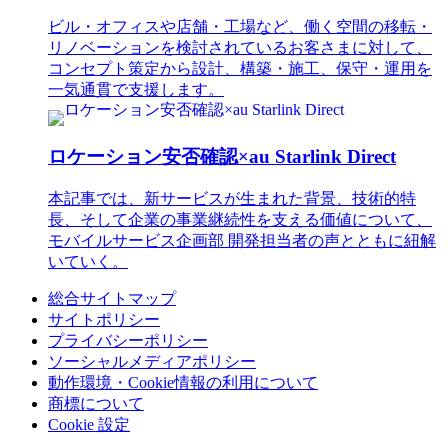
ビル・オフィスや店舗・工場など、働く空間の移転・
リノベーションを検討されているお客さまに対して、
コンセプト策定から設計、構築・施工、保守・運用を
一気通貫で支援します。
ロケーション安否確認×au Starlink Direct
本記事では、新サービスが生まれた背景、技術的特
長、そして企業の事業継続性を支える価値について、
モバイルサービス企画部 開発担当者の声とともに紐解
いていく。
総合サイトマップ
サイトポリシー
プライバシーポリシー
ソーシャルメディアポリシー
動作環境・Cookie情報の利用について
商標について
Cookie 設定