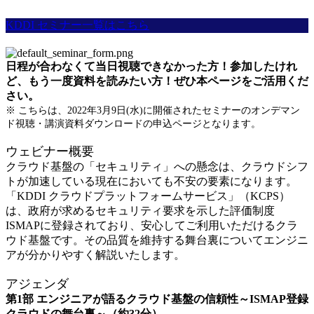
KDDI セミナー一覧はこちら
日程が合わなくて当日視聴できなかった方！参加したけれ
ど、もう一度資料を読みたい方！ぜひ本ページをご活用くだ
さい。
※ こちらは、2022年3月9日(水)に開催されたセミナーのオンデマン
ド視聴・講演資料ダウンロードの申込ページとなります。
ウェビナー概要
クラウド基盤の「セキュリティ」への懸念は、クラウドシフ
トが加速している現在においても不安の要素になります。
「KDDI クラウドプラットフォームサービス」（KCPS）
は、政府が求めるセキュリティ要求を示した評価制度
ISMAPに登録されており、安心してご利用いただけるクラ
ウド基盤です。その品質を維持する舞台裏についてエンジニ
アが分かりやすく解説いたします。
アジェンダ
第1部 エンジニアが語るクラウド基盤の信頼性～ISMAP登録
クラウドの舞台裏～（約32分）