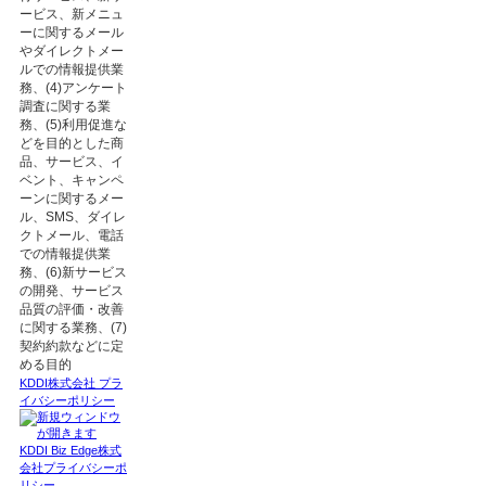
ービス、新メニュ
ーに関するメール
やダイレクトメー
ルでの情報提供業
務、(4)アンケート
調査に関する業
務、(5)利用促進な
どを目的とした商
品、サービス、イ
ベント、キャンペ
ーンに関するメー
ル、SMS、ダイレ
クトメール、電話
での情報提供業
務、(6)新サービス
の開発、サービス
品質の評価・改善
に関する業務、(7)
契約約款などに定
める目的
KDDI株式会社 プラ
イバシーポリシー
KDDI Biz Edge株式
会社プライバシーポ
リシー