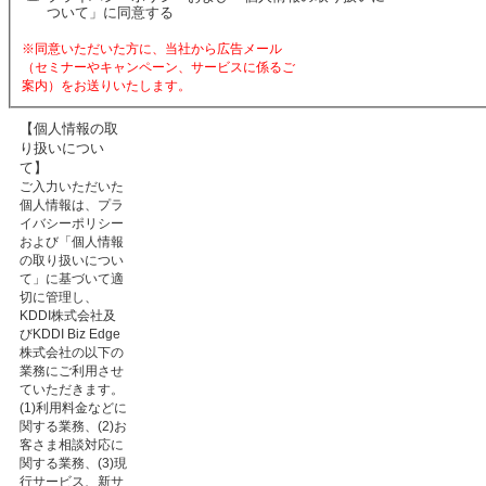
ついて」に同意する
※同意いただいた方に、当社から広告メール
（セミナーやキャンペーン、サービスに係るご
案内）をお送りいたします。
【個人情報の取
り扱いについ
て】
ご入力いただいた
個人情報は、プラ
イバシーポリシー
および「個人情報
の取り扱いについ
て」に基づいて適
切に管理し、
KDDI株式会社及
びKDDI Biz Edge
株式会社の以下の
業務にご利用させ
ていただきます。
(1)利用料金などに
関する業務、(2)お
客さま相談対応に
関する業務、(3)現
行サービス、新サ