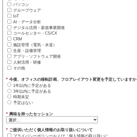
パソコン
グループウェア
IoT
AI・データ分析
デジタル活用・新規事業開発
コールセンター・CS/CX
CRM
施設管理（電気・水道）
生産・設備管理
アプリ・ソフトウェア開発
人材活用・研修
その他
*
今後、オフィスの移転計画、フロアレイアウト変更を予定していますか
1年以内に予定がある
3年以内に予定がある
時期未定
予定はない
*
興味を持ったセッション
*
ご提供いただく個人情報のお取り扱いについて
プライバシーポリシーおよび「個人情報の取り扱いに